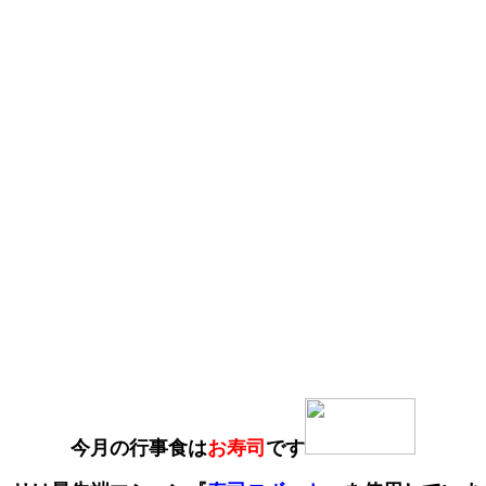
今月の行事食は
お
寿司
です