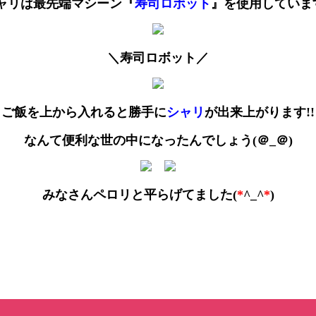
ャリは最先端マシーン『
寿司ロボット
』を使用しています
＼
寿司ロボット
／
ご飯を上から入れると勝手に
シャリ
が出来上がります!!
なんて
便利な世の中になったんでしょう(＠_＠)
みなさんペロリと平らげてました
(
*
^_^
*
)