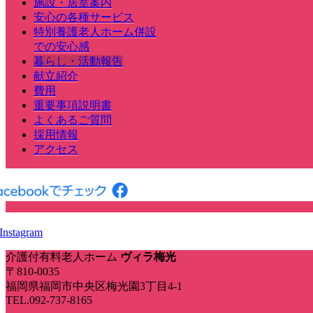
施設・居室案内
安心の各種サービス
特別養護老人ホーム併設
での安心感
暮らし・活動報告
献立紹介
費用
重要事項説明書
よくあるご質問
採用情報
アクセス
介護付有料老人ホーム
ヴィラ梅光
〒810-0035
福岡県福岡市中央区梅光園3丁目4-1
TEL.092-737-8165